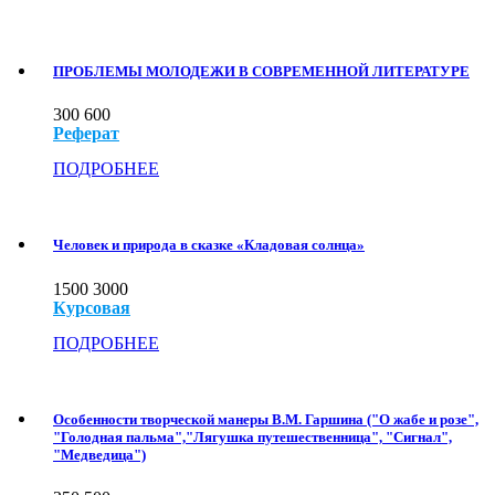
ПРОБЛЕМЫ МОЛОДЕЖИ В СОВРЕМЕННОЙ ЛИТЕРАТУРЕ
300
600
Реферат
ПОДРОБНЕЕ
Человек и природа в сказке «Кладовая солнца»
1500
3000
Курсовая
ПОДРОБНЕЕ
Особенности творческой манеры В.М. Гаршина ("О жабе и розе",
"Голодная пальма","Лягушка путешественница", "Сигнал",
"Медведица")