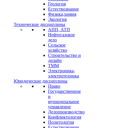
Геология
Естествознание
Физика,химия
Экология
Технические дисциплины
АПП, АТП
Нефтегазовое
дело
Сельское
хозяйство
Строительство и
дизайн
ТММ
Электроника,
электротехника
Юридические дисциплины
Право
Государственное
и
муниципальное
управление
Делопроизводство
Конфликтология
Политология
Естествознание