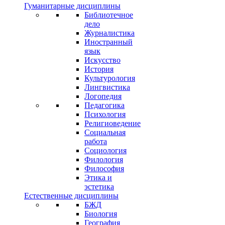
Гуманитарные дисциплины
Библиотечное
дело
Журналистика
Иностранный
язык
Искусство
История
Культурология
Лингвистика
Логопедия
Педагогика
Психология
Религиоведение
Социальная
работа
Социология
Филология
Философия
Этика и
эстетика
Естественные дисциплины
БЖД
Биология
География