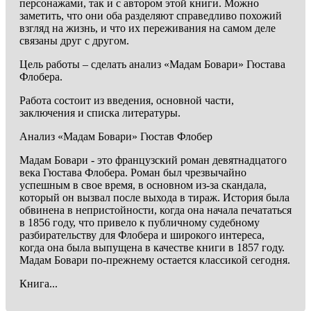
персонажами, так и с автором этой книги. Можно
заметить, что они оба разделяют справедливо похожий
взгляд на жизнь, и что их переживания на самом деле
связаны друг с другом.
Цель работы – сделать анализ «Мадам Бовари» Гюстава
Флобера.
Работа состоит из введения, основной части,
заключения и списка литературы.
Анализ «Мадам Бовари» Гюстав Флобер
Мадам Бовари - это французский роман девятнадцатого
века Гюстава Флобера. Роман был чрезвычайно
успешным в свое время, в основном из-за скандала,
который он вызвал после выхода в тираж. История была
обвинена в непристойности, когда она начала печататься
в 1856 году, что привело к публичному судебному
разбирательству для Флобера и широкого интереса,
когда она была выпущена в качестве книги в 1857 году.
Мадам Бовари по-прежнему остается классикой сегодня.
Книга...