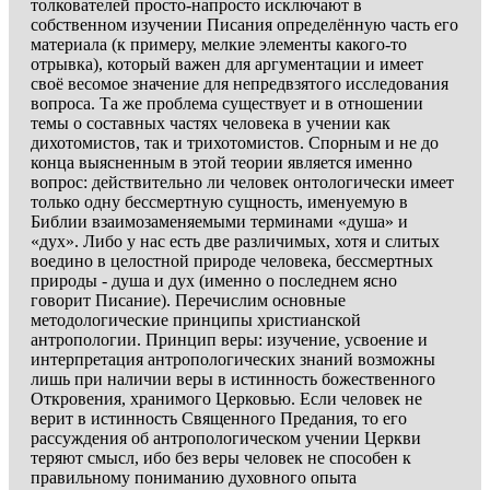
толкователей просто-напросто исключают в
собственном изучении Писания определённую часть его
материала (к примеру, мелкие элементы какого-то
отрывка), который важен для аргументации и имеет
своё весомое значение для непредвзятого исследования
вопроса. Та же проблема существует и в отношении
темы о составных частях человека в учении как
дихотомистов, так и трихотомистов. Спорным и не до
конца выясненным в этой теории является именно
вопрос: действительно ли человек онтологически имеет
только одну бессмертную сущность, именуемую в
Библии взаимозаменяемыми терминами «душа» и
«дух». Либо у нас есть две различимых, хотя и слитых
воедино в целостной природе человека, бессмертных
природы - душа и дух (именно о последнем ясно
говорит Писание). Перечислим основные
методологические принципы христианской
антропологии. Принцип веры: изучение, усвоение и
интерпретация антропологических знаний возможны
лишь при наличии веры в истинность божественного
Откровения, хранимого Церковью. Если человек не
верит в истинность Священного Предания, то его
рассуждения об антропологическом учении Церкви
теряют смысл, ибо без веры человек не способен к
правильному пониманию духовного опыта