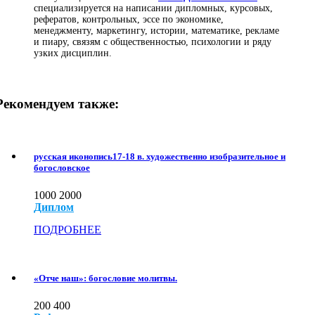
специализируется на написании дипломных, курсовых,
рефератов, контрольных, эссе по экономике,
менеджменту, маркетингу, истории, математике, рекламе
и пиару, связям с общественностью, психологии и ряду
узких дисциплин.
Рекомендуем также:
русская иконопись17-18 в. художественно изобразительное и
богословское
1000
2000
Диплом
ПОДРОБНЕЕ
«Отче наш»: богословие молитвы.
200
400