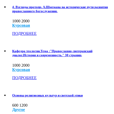
4. Взгляды протопр. А.Шмемана на исторические пути развития
православного богослужения.
1000
2000
Курсовая
ПОДРОБНЕЕ
Кафедра теологии.Тема :"Православно-лютеранский
диалог.История и современность." 30 страниц.
1000
2000
Курсовая
ПОДРОБНЕЕ
Основы религиозных культур и светской этики
600
1200
Другое