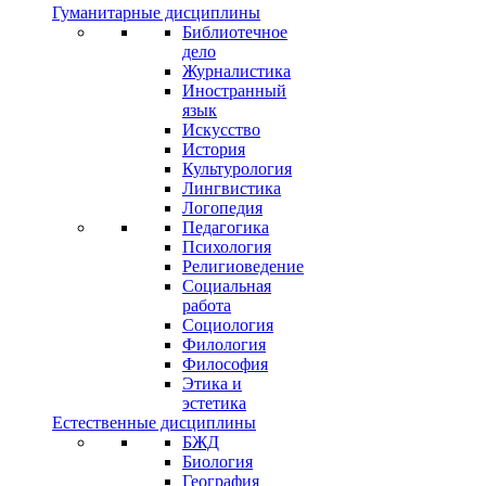
Гуманитарные дисциплины
Библиотечное
дело
Журналистика
Иностранный
язык
Искусство
История
Культурология
Лингвистика
Логопедия
Педагогика
Психология
Религиоведение
Социальная
работа
Социология
Филология
Философия
Этика и
эстетика
Естественные дисциплины
БЖД
Биология
География