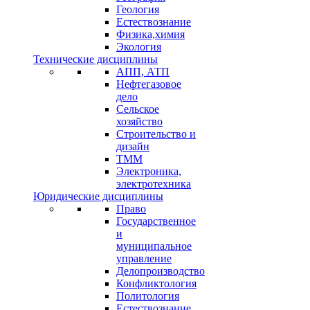
Геология
Естествознание
Физика,химия
Экология
Технические дисциплины
АПП, АТП
Нефтегазовое
дело
Сельское
хозяйство
Строительство и
дизайн
ТММ
Электроника,
электротехника
Юридические дисциплины
Право
Государственное
и
муниципальное
управление
Делопроизводство
Конфликтология
Политология
Естествознание