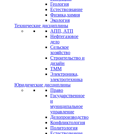
Геология
Естествознание
Физика,химия
Экология
Технические дисциплины
АПП, АТП
Нефтегазовое
дело
Сельское
хозяйство
Строительство и
дизайн
ТММ
Электроника,
электротехника
Юридические дисциплины
Право
Государственное
и
муниципальное
управление
Делопроизводство
Конфликтология
Политология
Естествознание