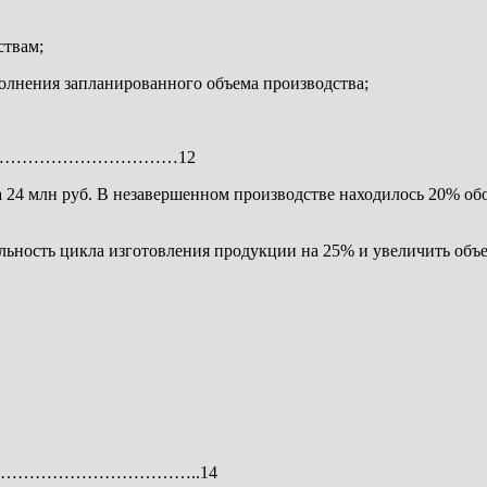
ствам;
лне­ния запланированного объема производства;
……………………………12
24 млн руб. В незавершенном производстве находилось 20% обо
ь­ность цикла изготовления продукции на 25% и увеличить объ
…………………………………..14