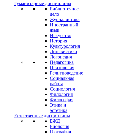
Гуманитарные дисциплины
Библиотечное
дело
Журналистика
Иностранный
язык
Искусство
История
Культурология
Лингвистика
Логопедия
Педагогика
Психология
Религиоведение
Социальная
работа
Социология
Филология
Философия
Этика и
эстетика
Естественные дисциплины
БЖД
Биология
География