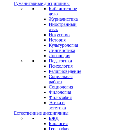
Гуманитарные дисциплины
Библиотечное
дело
Журналистика
Иностранный
язык
Искусство
История
Культурология
Лингвистика
Логопедия
Педагогика
Психология
Религиоведение
Социальная
работа
Социология
Филология
Философия
Этика и
эстетика
Естественные дисциплины
БЖД
Биология
География