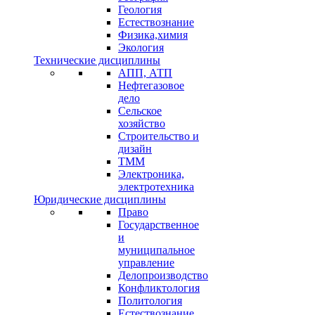
Геология
Естествознание
Физика,химия
Экология
Технические дисциплины
АПП, АТП
Нефтегазовое
дело
Сельское
хозяйство
Строительство и
дизайн
ТММ
Электроника,
электротехника
Юридические дисциплины
Право
Государственное
и
муниципальное
управление
Делопроизводство
Конфликтология
Политология
Естествознание