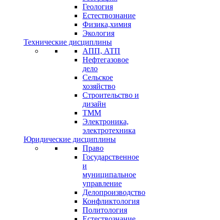
Геология
Естествознание
Физика,химия
Экология
Технические дисциплины
АПП, АТП
Нефтегазовое
дело
Сельское
хозяйство
Строительство и
дизайн
ТММ
Электроника,
электротехника
Юридические дисциплины
Право
Государственное
и
муниципальное
управление
Делопроизводство
Конфликтология
Политология
Естествознание