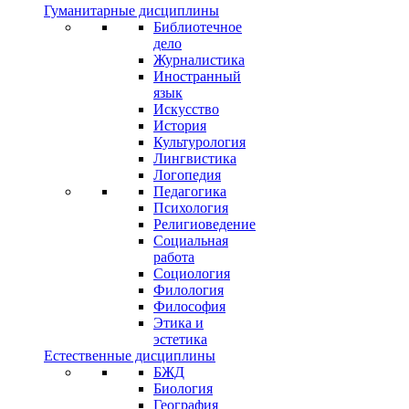
Гуманитарные дисциплины
Библиотечное
дело
Журналистика
Иностранный
язык
Искусство
История
Культурология
Лингвистика
Логопедия
Педагогика
Психология
Религиоведение
Социальная
работа
Социология
Филология
Философия
Этика и
эстетика
Естественные дисциплины
БЖД
Биология
География