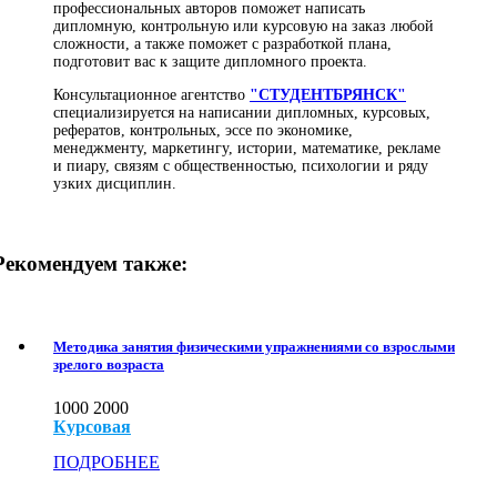
профессиональных авторов поможет написать
дипломную, контрольную или курсовую на заказ любой
сложности, а также поможет с разработкой плана,
подготовит вас к защите дипломного проекта.
Консультационное агентство
"СТУДЕНТБРЯНСК"
специализируется на написании дипломных, курсовых,
рефератов, контрольных, эссе по экономике,
менеджменту, маркетингу, истории, математике, рекламе
и пиару, связям с общественностью, психологии и ряду
узких дисциплин.
Рекомендуем также:
Методика занятия физическими упражнениями со взрослыми
зрелого возраста
1000
2000
Курсовая
ПОДРОБНЕЕ