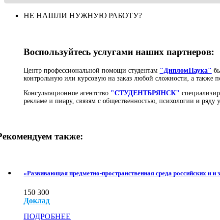
НЕ НАШЛИ НУЖНУЮ РАБОТУ?
Воспользуйтесь услугами наших партнеров:
Центр профессиональной помощи студентам
"ДипломНаука"
бы
контрольную или курсовую на заказ любой сложности, а также п
Консультационное агентство
"СТУДЕНТБРЯНСК"
специализиру
рекламе и пиару, связям с общественностью, психологии и ряду
Рекомендуем также:
«Развивающая предметно-пространственная среда российских и и 
150
300
Доклад
ПОДРОБНЕЕ