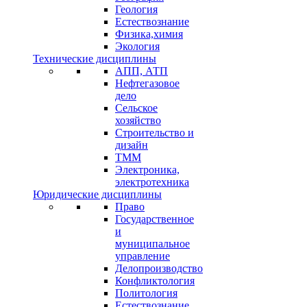
Геология
Естествознание
Физика,химия
Экология
Технические дисциплины
АПП, АТП
Нефтегазовое
дело
Сельское
хозяйство
Строительство и
дизайн
ТММ
Электроника,
электротехника
Юридические дисциплины
Право
Государственное
и
муниципальное
управление
Делопроизводство
Конфликтология
Политология
Естествознание