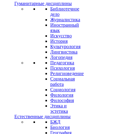
Гуманитарные дисциплины
Библиотечное
дело
Журналистика
Иностранный
язык
Искусство
История
Культурология
Лингвистика
Логопедия
Педагогика
Психология
Религиоведение
Социальная
работа
Социология
Филология
Философия
Этика и
эстетика
Естественные дисциплины
БЖД
Биология
География