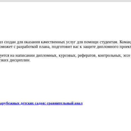
л создан для оказания качественных услуг для помощи студентам. Кома
оможет с разработкой плана, подготовит вас к защите дипломного проект
ется на написании дипломных, курсовых, рефератов, контрольных, эссе 
 узких дисциплин.
зарубежных детских садов: сравнительный анал