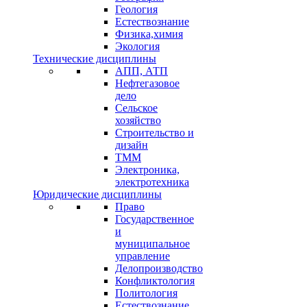
Геология
Естествознание
Физика,химия
Экология
Технические дисциплины
АПП, АТП
Нефтегазовое
дело
Сельское
хозяйство
Строительство и
дизайн
ТММ
Электроника,
электротехника
Юридические дисциплины
Право
Государственное
и
муниципальное
управление
Делопроизводство
Конфликтология
Политология
Естествознание