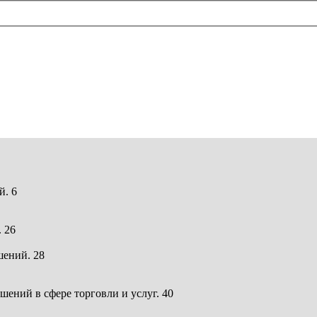
й. 6
 26
шений. 28
шений в сфере торговли и услуг. 40