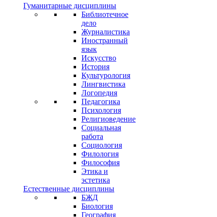
Гуманитарные дисциплины
Библиотечное
дело
Журналистика
Иностранный
язык
Искусство
История
Культурология
Лингвистика
Логопедия
Педагогика
Психология
Религиоведение
Социальная
работа
Социология
Филология
Философия
Этика и
эстетика
Естественные дисциплины
БЖД
Биология
География