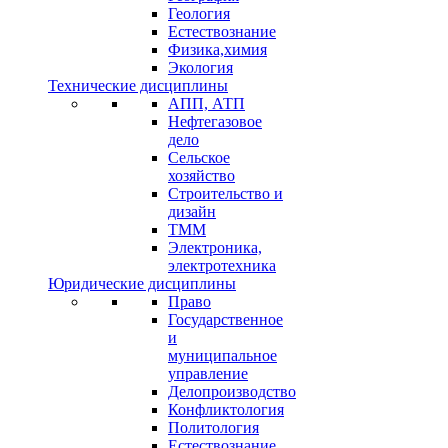
Геология
Естествознание
Физика,химия
Экология
Технические дисциплины
АПП, АТП
Нефтегазовое
дело
Сельское
хозяйство
Строительство и
дизайн
ТММ
Электроника,
электротехника
Юридические дисциплины
Право
Государственное
и
муниципальное
управление
Делопроизводство
Конфликтология
Политология
Естествознание