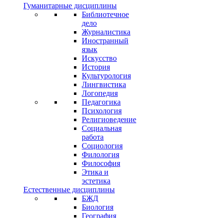
Гуманитарные дисциплины
Библиотечное
дело
Журналистика
Иностранный
язык
Искусство
История
Культурология
Лингвистика
Логопедия
Педагогика
Психология
Религиоведение
Социальная
работа
Социология
Филология
Философия
Этика и
эстетика
Естественные дисциплины
БЖД
Биология
География