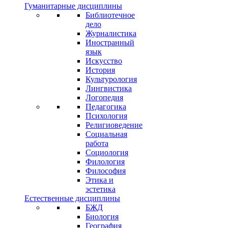
Гуманитарные дисциплины
Библиотечное
дело
Журналистика
Иностранный
язык
Искусство
История
Культурология
Лингвистика
Логопедия
Педагогика
Психология
Религиоведение
Социальная
работа
Социология
Филология
Философия
Этика и
эстетика
Естественные дисциплины
БЖД
Биология
География