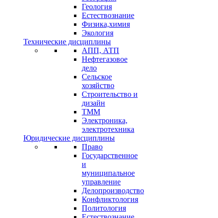
Геология
Естествознание
Физика,химия
Экология
Технические дисциплины
АПП, АТП
Нефтегазовое
дело
Сельское
хозяйство
Строительство и
дизайн
ТММ
Электроника,
электротехника
Юридические дисциплины
Право
Государственное
и
муниципальное
управление
Делопроизводство
Конфликтология
Политология
Естествознание