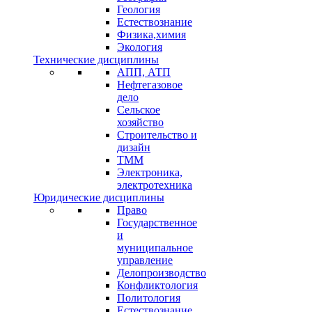
Геология
Естествознание
Физика,химия
Экология
Технические дисциплины
АПП, АТП
Нефтегазовое
дело
Сельское
хозяйство
Строительство и
дизайн
ТММ
Электроника,
электротехника
Юридические дисциплины
Право
Государственное
и
муниципальное
управление
Делопроизводство
Конфликтология
Политология
Естествознание