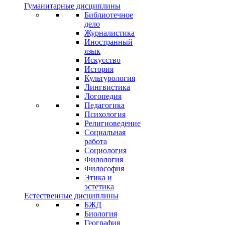
Гуманитарные дисциплины
Библиотечное
дело
Журналистика
Иностранный
язык
Искусство
История
Культурология
Лингвистика
Логопедия
Педагогика
Психология
Религиоведение
Социальная
работа
Социология
Филология
Философия
Этика и
эстетика
Естественные дисциплины
БЖД
Биология
География