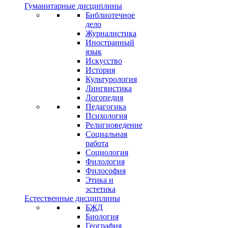
Гуманитарные дисциплины
Библиотечное
дело
Журналистика
Иностранный
язык
Искусство
История
Культурология
Лингвистика
Логопедия
Педагогика
Психология
Религиоведение
Социальная
работа
Социология
Филология
Философия
Этика и
эстетика
Естественные дисциплины
БЖД
Биология
География