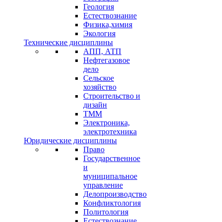
Геология
Естествознание
Физика,химия
Экология
Технические дисциплины
АПП, АТП
Нефтегазовое
дело
Сельское
хозяйство
Строительство и
дизайн
ТММ
Электроника,
электротехника
Юридические дисциплины
Право
Государственное
и
муниципальное
управление
Делопроизводство
Конфликтология
Политология
Естествознание