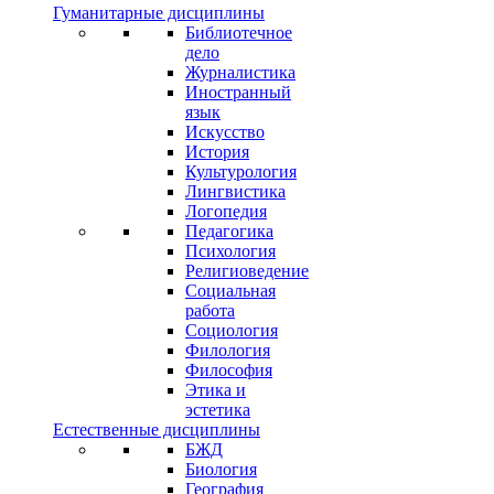
Гуманитарные дисциплины
Библиотечное
дело
Журналистика
Иностранный
язык
Искусство
История
Культурология
Лингвистика
Логопедия
Педагогика
Психология
Религиоведение
Социальная
работа
Социология
Филология
Философия
Этика и
эстетика
Естественные дисциплины
БЖД
Биология
География