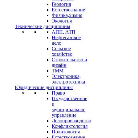
Геология
Естествознание
Физика,химия
Экология
Технические дисциплины
АПП, АТП
Нефтегазовое
дело
Сельское
хозяйство
Строительство и
дизайн
ТММ
Электроника,
электротехника
Юридические дисциплины
Право
Государственное
и
муниципальное
управление
Делопроизводство
Конфликтология
Политология
Естествознание