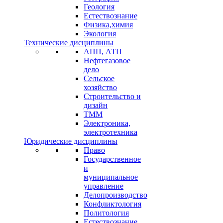
Геология
Естествознание
Физика,химия
Экология
Технические дисциплины
АПП, АТП
Нефтегазовое
дело
Сельское
хозяйство
Строительство и
дизайн
ТММ
Электроника,
электротехника
Юридические дисциплины
Право
Государственное
и
муниципальное
управление
Делопроизводство
Конфликтология
Политология
Естествознание