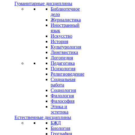
Гуманитарные дисциплины
Библиотечное
дело
Журналистика
Иностранный
язык
Искусство
История
Культурология
Лингвистика
Логопедия
Педагогика
Психология
Религиоведение
Социальная
работа
Социология
Филология
Философия
Этика и
эстетика
Естественные дисциплины
БЖД
Биология
География