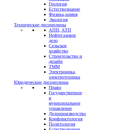
Геология
Естествознание
Физика,химия
Экология
Технические дисциплины
АПП, АТП
Нефтегазовое
дело
Сельское
хозяйство
Строительство и
дизайн
ТММ
Электроника,
электротехника
Юридические дисциплины
Право
Государственное
и
муниципальное
управление
Делопроизводство
Конфликтология
Политология
Естествознание