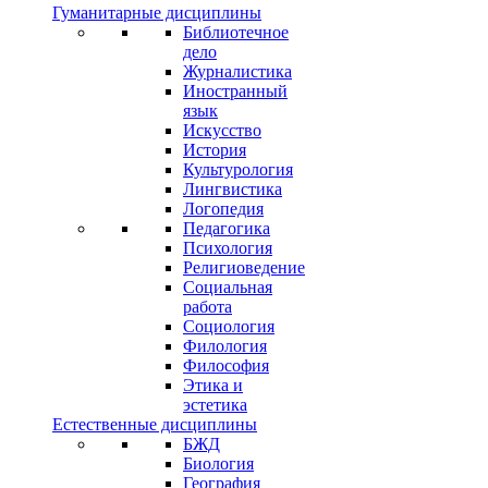
Гуманитарные дисциплины
Библиотечное
дело
Журналистика
Иностранный
язык
Искусство
История
Культурология
Лингвистика
Логопедия
Педагогика
Психология
Религиоведение
Социальная
работа
Социология
Филология
Философия
Этика и
эстетика
Естественные дисциплины
БЖД
Биология
География