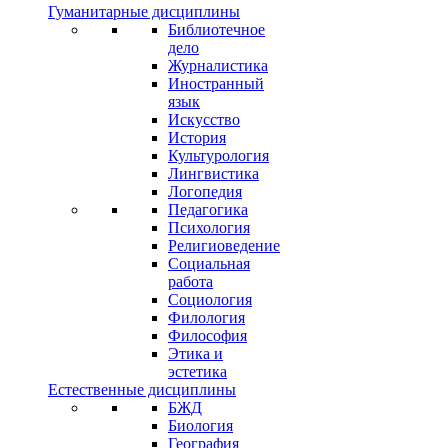
Гуманитарные дисциплины
Библиотечное
дело
Журналистика
Иностранный
язык
Искусство
История
Культурология
Лингвистика
Логопедия
Педагогика
Психология
Религиоведение
Социальная
работа
Социология
Филология
Философия
Этика и
эстетика
Естественные дисциплины
БЖД
Биология
География