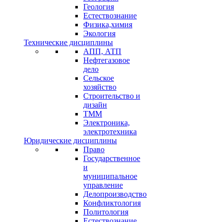
Геология
Естествознание
Физика,химия
Экология
Технические дисциплины
АПП, АТП
Нефтегазовое
дело
Сельское
хозяйство
Строительство и
дизайн
ТММ
Электроника,
электротехника
Юридические дисциплины
Право
Государственное
и
муниципальное
управление
Делопроизводство
Конфликтология
Политология
Естествознание