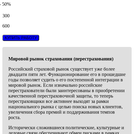
- 50%
300
600
КУПИТЬ РАБОТУ
Мировой рынок страхования (перестрахования)
Российский страховой рынок существует уже более
двадцати пяти лет. Функционирование его в прошедшие
годы позволяет судить о его постепенной интеграции в
мировой рынок. Если изначально российские
перестрахователи были заинтересованы в приобретении
качественной перестраховочной защиты, то теперь
перестраховщики все активнее выходят за рамки
национального рынка с целью поиска новых клиентов,
увеличения сбора премий и поддерживания темпов
роста.
Исторически сложившиеся политические, культурные и
деловые связи обеспечивают обмен рисками в рамках