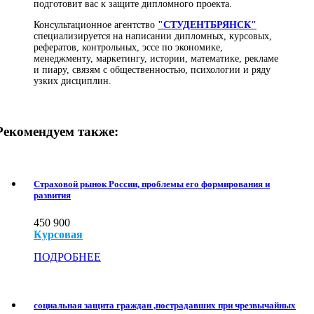
подготовит вас к защите дипломного проекта.
Консультационное агентство
"СТУДЕНТБРЯНСК"
специализируется на написании дипломных, курсовых,
рефератов, контрольных, эссе по экономике,
менеджменту, маркетингу, истории, математике, рекламе
и пиару, связям с общественностью, психологии и ряду
узких дисциплин.
Рекомендуем также:
Страховой рынок России, проблемы его формирования и
развития
450
900
Курсовая
ПОДРОБНЕЕ
социальная защита граждан ,пострадавших при чрезвычайных