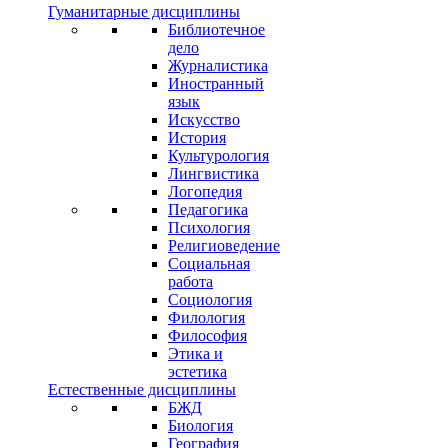
Гуманитарные дисциплины
Библиотечное
дело
Журналистика
Иностранный
язык
Искусство
История
Культурология
Лингвистика
Логопедия
Педагогика
Психология
Религиоведение
Социальная
работа
Социология
Филология
Философия
Этика и
эстетика
Естественные дисциплины
БЖД
Биология
География