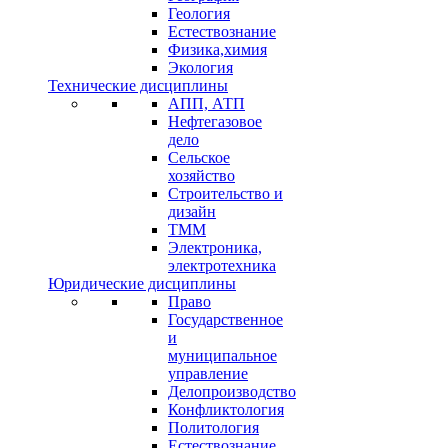
Геология
Естествознание
Физика,химия
Экология
Технические дисциплины
АПП, АТП
Нефтегазовое
дело
Сельское
хозяйство
Строительство и
дизайн
ТММ
Электроника,
электротехника
Юридические дисциплины
Право
Государственное
и
муниципальное
управление
Делопроизводство
Конфликтология
Политология
Естествознание