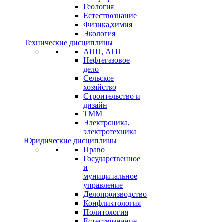
Геология
Естествознание
Физика,химия
Экология
Технические дисциплины
АПП, АТП
Нефтегазовое
дело
Сельское
хозяйство
Строительство и
дизайн
ТММ
Электроника,
электротехника
Юридические дисциплины
Право
Государственное
и
муниципальное
управление
Делопроизводство
Конфликтология
Политология
Естествознание