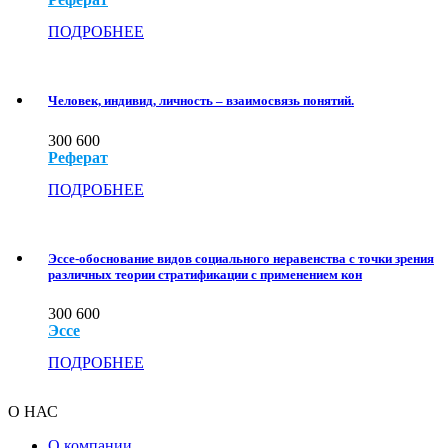
ПОДРОБНЕЕ
Человек, индивид, личность – взаимосвязь понятий.
300
600
Реферат
ПОДРОБНЕЕ
Эссе-обоснование видов социального неравенства с точки зрения
различных теории стратификации с применением кон
300
600
Эссе
ПОДРОБНЕЕ
О НАС
О компании