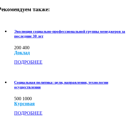
Рекомендуем также:
Эволюция социально-профессиональной группы менеджеров за
последние 30 лет
200
400
Доклад
ПОДРОБНЕЕ
Социальная политика: цели, направления, технологии
осуществления
500
1000
Курсовая
ПОДРОБНЕЕ