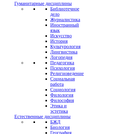
Гуманитарные дисциплины
Библиотечное
дело
Журналистика
Иностранный
язык
Искусство
История
Культурология
Лингвистика
Логопедия
Педагогика
Психология
Религиоведение
Социальная
работа
Социология
Филология
Философия
Этика и
эстетика
Естественные дисциплины
БЖД
Биология
География