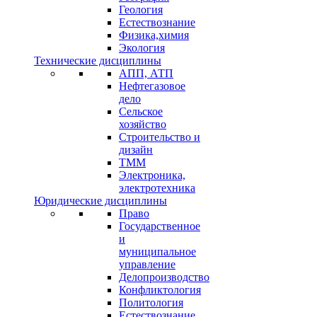
Геология
Естествознание
Физика,химия
Экология
Технические дисциплины
АПП, АТП
Нефтегазовое
дело
Сельское
хозяйство
Строительство и
дизайн
ТММ
Электроника,
электротехника
Юридические дисциплины
Право
Государственное
и
муниципальное
управление
Делопроизводство
Конфликтология
Политология
Естествознание