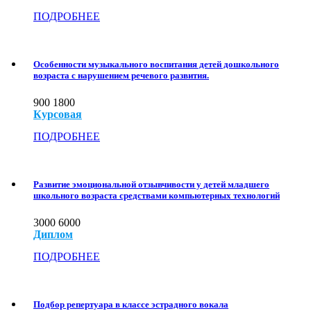
ПОДРОБНЕЕ
Особенности музыкального воспитания детей дошкольного
возраста с нарушением речевого развития.
900
1800
Курсовая
ПОДРОБНЕЕ
Развитие эмоциональной отзывчивости у детей младшего
школьного возраста средствами компьютерных технологий
3000
6000
Диплом
ПОДРОБНЕЕ
Подбор репертуара в классе эстрадного вокала