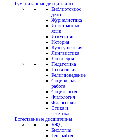
Гуманитарные дисциплины
Библиотечное
дело
Журналистика
Иностранный
язык
Искусство
История
Культурология
Лингвистика
Логопедия
Педагогика
Психология
Религиоведение
Социальная
работа
Социология
Филология
Философия
Этика и
эстетика
Естественные дисциплины
БЖД
Биология
География