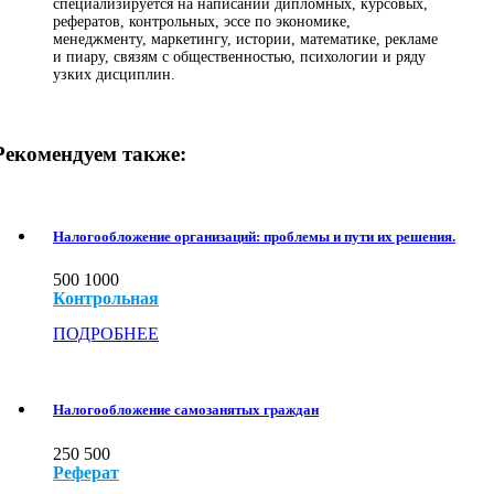
специализируется на написании дипломных, курсовых,
рефератов, контрольных, эссе по экономике,
менеджменту, маркетингу, истории, математике, рекламе
и пиару, связям с общественностью, психологии и ряду
узких дисциплин.
Рекомендуем также:
Налогообложение организаций: проблемы и пути их решения.
500
1000
Контрольная
ПОДРОБНЕЕ
Налогообложение самозанятых граждан
250
500
Реферат