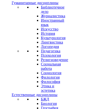
Гуманитарные дисциплины
Библиотечное
дело
Журналистика
Иностранный
язык
Искусство
История
Культурология
Лингвистика
Логопедия
Педагогика
Психология
Религиоведение
Социальная
работа
Социология
Филология
Философия
Этика и
эстетика
Естественные дисциплины
БЖД
Биология
География