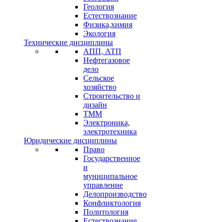
Геология
Естествознание
Физика,химия
Экология
Технические дисциплины
АПП, АТП
Нефтегазовое
дело
Сельское
хозяйство
Строительство и
дизайн
ТММ
Электроника,
электротехника
Юридические дисциплины
Право
Государственное
и
муниципальное
управление
Делопроизводство
Конфликтология
Политология
Естествознание