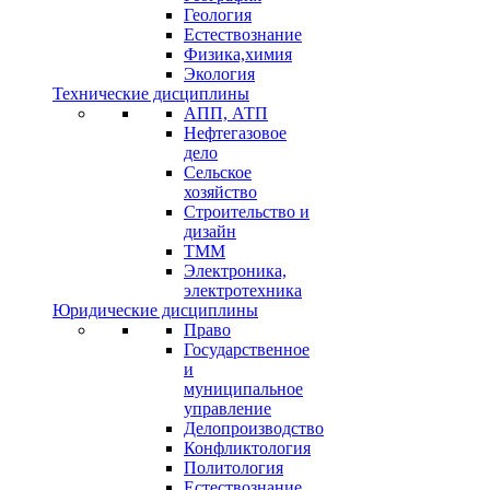
Геология
Естествознание
Физика,химия
Экология
Технические дисциплины
АПП, АТП
Нефтегазовое
дело
Сельское
хозяйство
Строительство и
дизайн
ТММ
Электроника,
электротехника
Юридические дисциплины
Право
Государственное
и
муниципальное
управление
Делопроизводство
Конфликтология
Политология
Естествознание