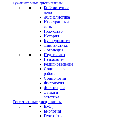
Гуманитарные дисциплины
Библиотечное
дело
Журналистика
Иностранный
язык
Искусство
История
Культурология
Лингвистика
Логопедия
Педагогика
Психология
Религиоведение
Социальная
работа
Социология
Филология
Философия
Этика и
эстетика
Естественные дисциплины
БЖД
Биология
География