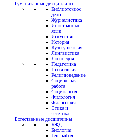
Гуманитарные дисциплины
Библиотечное
дело
Журналистика
Иностранный
язык
Искусство
История
Культурология
Лингвистика
Логопедия
Педагогика
Психология
Религиоведение
Социальная
работа
Социология
Филология
Философия
Этика и
эстетика
Естественные дисциплины
БЖД
Биология
География