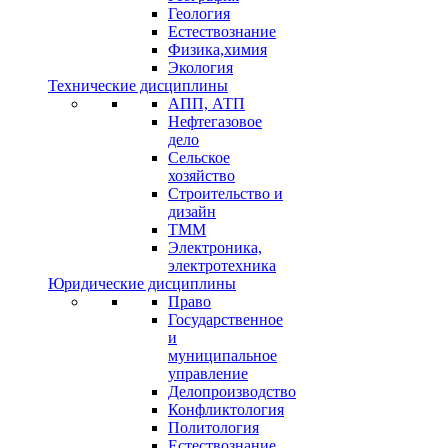
Геология
Естествознание
Физика,химия
Экология
Технические дисциплины
АПП, АТП
Нефтегазовое
дело
Сельское
хозяйство
Строительство и
дизайн
ТММ
Электроника,
электротехника
Юридические дисциплины
Право
Государственное
и
муниципальное
управление
Делопроизводство
Конфликтология
Политология
Естествознание