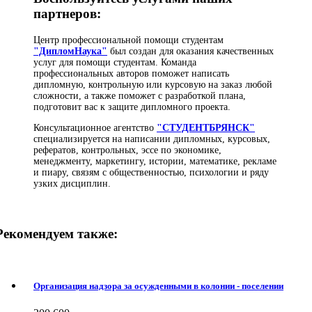
партнеров:
Центр профессиональной помощи студентам
"ДипломНаука"
был создан для оказания качественных
услуг для помощи студентам. Команда
профессиональных авторов поможет написать
дипломную, контрольную или курсовую на заказ любой
сложности, а также поможет с разработкой плана,
подготовит вас к защите дипломного проекта.
Консультационное агентство
"СТУДЕНТБРЯНСК"
специализируется на написании дипломных, курсовых,
рефератов, контрольных, эссе по экономике,
менеджменту, маркетингу, истории, математике, рекламе
и пиару, связям с общественностью, психологии и ряду
узких дисциплин.
Рекомендуем также:
Организация надзора за осужденными в колонии - поселении