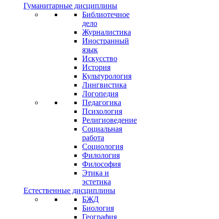
Гуманитарные дисциплины
Библиотечное
дело
Журналистика
Иностранный
язык
Искусство
История
Культурология
Лингвистика
Логопедия
Педагогика
Психология
Религиоведение
Социальная
работа
Социология
Филология
Философия
Этика и
эстетика
Естественные дисциплины
БЖД
Биология
География