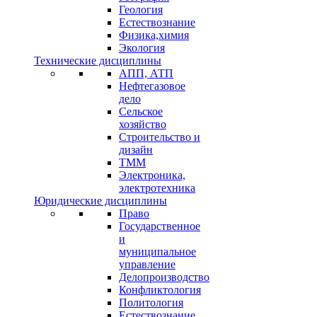
Геология
Естествознание
Физика,химия
Экология
Технические дисциплины
АПП, АТП
Нефтегазовое
дело
Сельское
хозяйство
Строительство и
дизайн
ТММ
Электроника,
электротехника
Юридические дисциплины
Право
Государственное
и
муниципальное
управление
Делопроизводство
Конфликтология
Политология
Естествознание