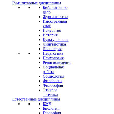
Гуманитарные дисциплины
Библиотечное
дело
Журналистика
Иностранный
язык
Искусство
История
Культурология
Лингвистика
Логопедия
Педагогика
Психология
Религиоведение
Социальная
работа
Социология
Филология
Философия
Этика и
эстетика
Естественные дисциплины
БЖД
Биология
География