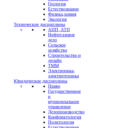
Геология
Естествознание
Физика,химия
Экология
Технические дисциплины
АПП, АТП
Нефтегазовое
дело
Сельское
хозяйство
Строительство и
дизайн
ТММ
Электроника,
электротехника
Юридические дисциплины
Право
Государственное
и
муниципальное
управление
Делопроизводство
Конфликтология
Политология
Естествознание