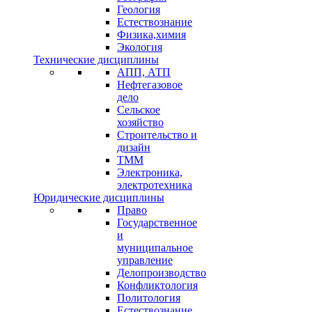
Геология
Естествознание
Физика,химия
Экология
Технические дисциплины
АПП, АТП
Нефтегазовое
дело
Сельское
хозяйство
Строительство и
дизайн
ТММ
Электроника,
электротехника
Юридические дисциплины
Право
Государственное
и
муниципальное
управление
Делопроизводство
Конфликтология
Политология
Естествознание