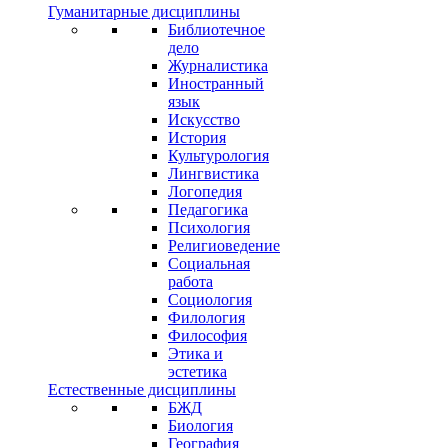
Гуманитарные дисциплины
Библиотечное
дело
Журналистика
Иностранный
язык
Искусство
История
Культурология
Лингвистика
Логопедия
Педагогика
Психология
Религиоведение
Социальная
работа
Социология
Филология
Философия
Этика и
эстетика
Естественные дисциплины
БЖД
Биология
География