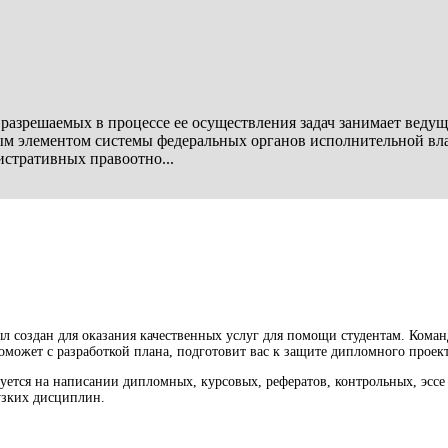
азрешаемых в процессе ее осуществления задач занимает ведущ
ным элементом системы федеральных органов исполнительной в
стративных правоотно...
л создан для оказания качественных услуг для помощи студентам. Кома
оможет с разработкой плана, подготовит вас к защите дипломного проект
ется на написании дипломных, курсовых, рефератов, контрольных, эссе 
 узких дисциплин.