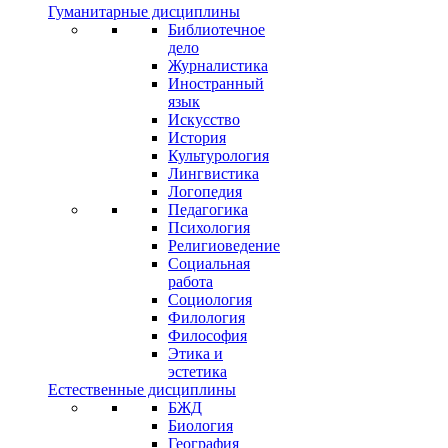
Гуманитарные дисциплины
Библиотечное
дело
Журналистика
Иностранный
язык
Искусство
История
Культурология
Лингвистика
Логопедия
Педагогика
Психология
Религиоведение
Социальная
работа
Социология
Филология
Философия
Этика и
эстетика
Естественные дисциплины
БЖД
Биология
География