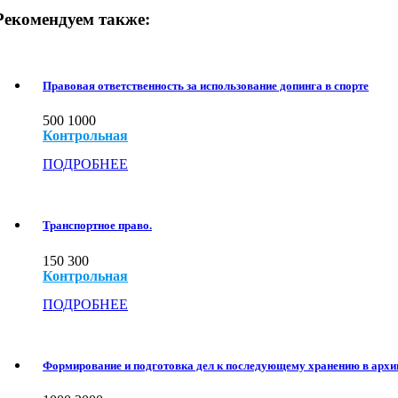
Рекомендуем также:
Правовая ответственность за использование допинга в спорте
500
1000
Контрольная
ПОДРОБНЕЕ
Транспортное право.
150
300
Контрольная
ПОДРОБНЕЕ
Формирование и подготовка дел к последующему хранению в архи