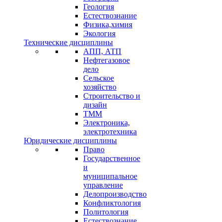
Геология
Естествознание
Физика,химия
Экология
Технические дисциплины
АПП, АТП
Нефтегазовое
дело
Сельское
хозяйство
Строительство и
дизайн
ТММ
Электроника,
электротехника
Юридические дисциплины
Право
Государственное
и
муниципальное
управление
Делопроизводство
Конфликтология
Политология
Естествознание