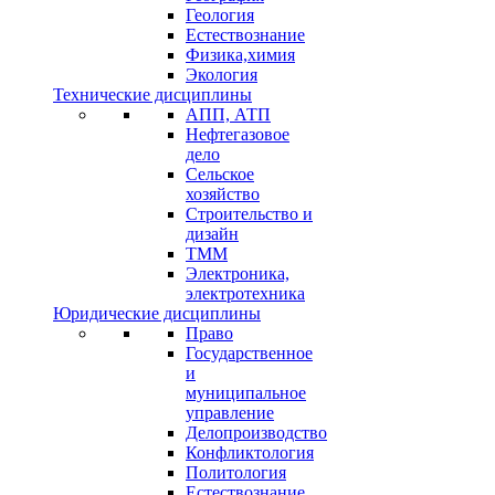
Геология
Естествознание
Физика,химия
Экология
Технические дисциплины
АПП, АТП
Нефтегазовое
дело
Сельское
хозяйство
Строительство и
дизайн
ТММ
Электроника,
электротехника
Юридические дисциплины
Право
Государственное
и
муниципальное
управление
Делопроизводство
Конфликтология
Политология
Естествознание