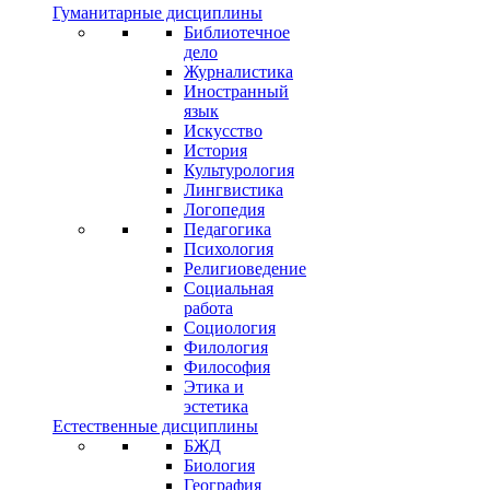
Гуманитарные дисциплины
Библиотечное
дело
Журналистика
Иностранный
язык
Искусство
История
Культурология
Лингвистика
Логопедия
Педагогика
Психология
Религиоведение
Социальная
работа
Социология
Филология
Философия
Этика и
эстетика
Естественные дисциплины
БЖД
Биология
География