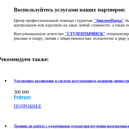
Воспользуйтесь услугами наших партнеров:
Центр профессиональной помощи студентам
"ДипломНаука"
бы
контрольную или курсовую на заказ любой сложности, а также п
Консультационное агентство
"СТУДЕНТБРЯНСК"
специализиру
рекламе и пиару, связям с общественностью, психологии и ряду
Рекомендуем также:
Умственное воспитание в системе всестороннего развития личности
300
600
Реферат
ПОДРОБНЕЕ
Тренинг по работе с одарёнными детьми при изучении математики 