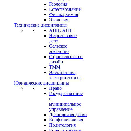
Геология
Естествознание
Физика,химия
Экология
Технические дисциплины
АПП, АТП
Нефтегазовое
дело
Сельское
хозяйство
Строительство и
дизайн
ТММ
Электроника,
электротехника
Юридические дисциплины
Право
Государственное
и
муниципальное
управление
Делопроизводство
Конфликтология
Политология
Естествознание