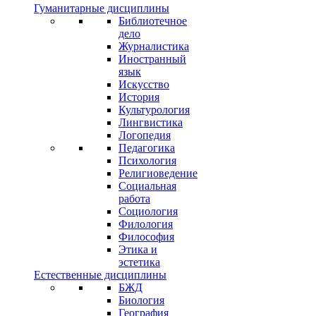
Гуманитарные дисциплины
Библиотечное
дело
Журналистика
Иностранный
язык
Искусство
История
Культурология
Лингвистика
Логопедия
Педагогика
Психология
Религиоведение
Социальная
работа
Социология
Филология
Философия
Этика и
эстетика
Естественные дисциплины
БЖД
Биология
География