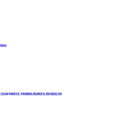
емье
й младшего дошкольного возраста