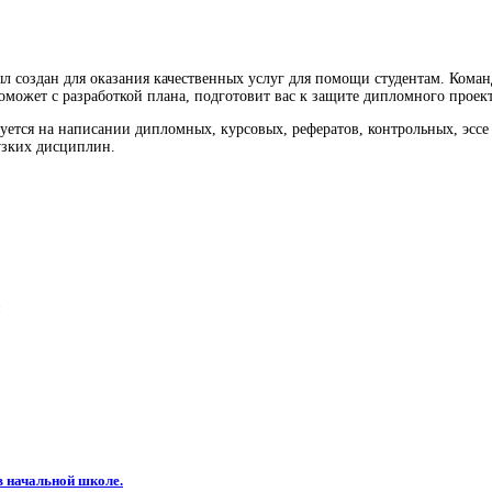
л создан для оказания качественных услуг для помощи студентам. Кома
оможет с разработкой плана, подготовит вас к защите дипломного проект
ется на написании дипломных, курсовых, рефератов, контрольных, эссе 
 узких дисциплин.
в начальной школе.