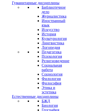
Гуманитарные дисциплины
Библиотечное
дело
Журналистика
Иностранный
язык
Искусство
История
Культурология
Лингвистика
Логопедия
Педагогика
Психология
Религиоведение
Социальная
работа
Социология
Филология
Философия
Этика и
эстетика
Естественные дисциплины
БЖД
Биология
География