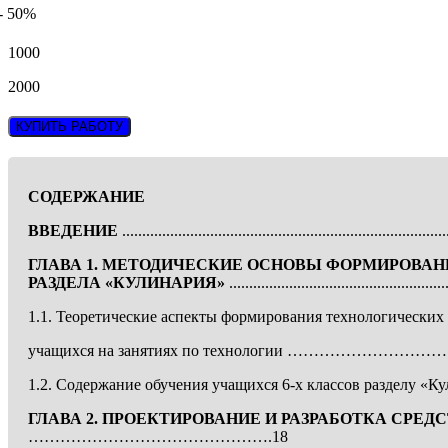
- 50%
1000
2000
КУПИТЬ РАБОТУ
СОДЕРЖАНИЕ
В
ВЕДЕНИЕ
................................................................................
Г
ЛАВА
1.
МЕТОДИЧЕСКИЕ ОСНОВЫ
ФОРМИРОВАНИ
РАЗДЕЛА
«К
УЛИНАРИЯ
»
......................................................
1.1. Теоретические аспекты формирования технологических
учащихся на занятиях по технологии ………………
1.2. Содержание обучения учащихся 6-х классов раздел
Г
ЛАВА
2.
ПРОЕКТИРОВАНИЕ
И
РАЗРАБОТКА СРЕД
……………………………………….18