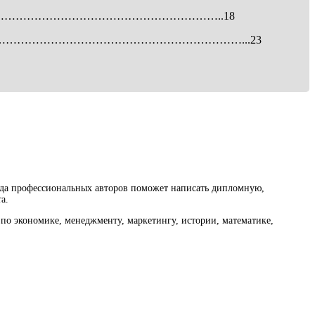
…………………………………………………………………………………..18
нария» ……………………………………………………………………………...23
нда профессиональных авторов поможет написать дипломную,
а.
по экономике, менеджменту, маркетингу, истории, математике,