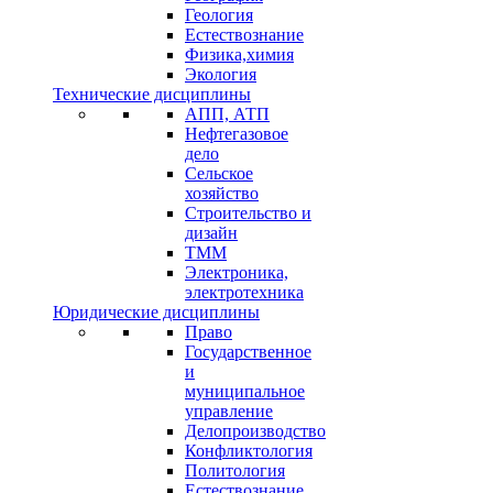
Геология
Естествознание
Физика,химия
Экология
Технические дисциплины
АПП, АТП
Нефтегазовое
дело
Сельское
хозяйство
Строительство и
дизайн
ТММ
Электроника,
электротехника
Юридические дисциплины
Право
Государственное
и
муниципальное
управление
Делопроизводство
Конфликтология
Политология
Естествознание