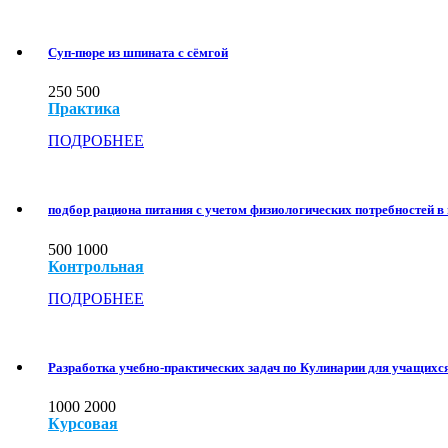
Суп-пюре из шпината с сёмгой
250
500
Практика
ПОДРОБНЕЕ
подбор рациона питания с учетом физиологических потребностей 
500
1000
Контрольная
ПОДРОБНЕЕ
Разработка учебно-практических задач по Кулинарии для учащихся
1000
2000
Курсовая