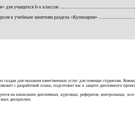
делу «Кулинария» для учащихся 6-х классов …………
чения и контроля к учебным занятиям раздела «Кули
л создан для оказания качественных услуг для помощи студентам. Кома
оможет с разработкой плана, подготовит вас к защите дипломного проект
ется на написании дипломных, курсовых, рефератов, контрольных, эссе 
 узких дисциплин.