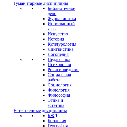
Гуманитарные дисциплины
Библиотечное
дело
Журналистика
Иностранный
язык
Искусство
История
Культурология
Лингвистика
Логопедия
Педагогика
Психология
Религиоведение
Социальная
работа
Социология
Филология
Философия
Этика и
эстетика
Естественные дисциплины
БЖД
Биология
География