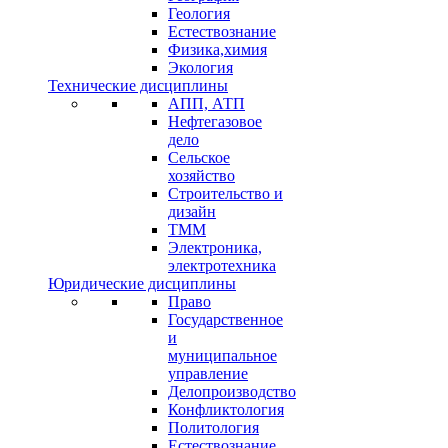
Геология
Естествознание
Физика,химия
Экология
Технические дисциплины
АПП, АТП
Нефтегазовое
дело
Сельское
хозяйство
Строительство и
дизайн
ТММ
Электроника,
электротехника
Юридические дисциплины
Право
Государственное
и
муниципальное
управление
Делопроизводство
Конфликтология
Политология
Естествознание