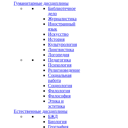
Гуманитарные дисциплины
Библиотечное
дело
Журналистика
Иностранный
язык
Искусство
История
Культурология
Лингвистика
Логопедия
Педагогика
Психология
Религиоведение
Социальная
работа
Социология
Филология
Философия
Этика и
эстетика
Естественные дисциплины
БЖД
Биология
География