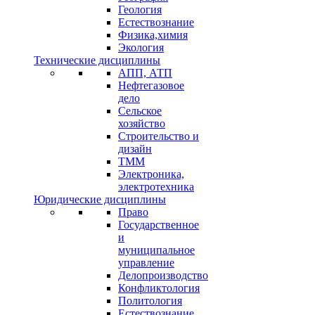
Геология
Естествознание
Физика,химия
Экология
Технические дисциплины
АПП, АТП
Нефтегазовое
дело
Сельское
хозяйство
Строительство и
дизайн
ТММ
Электроника,
электротехника
Юридические дисциплины
Право
Государственное
и
муниципальное
управление
Делопроизводство
Конфликтология
Политология
Естествознание