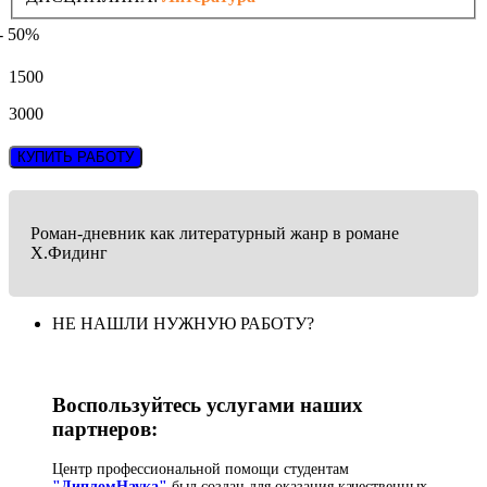
- 50%
1500
3000
КУПИТЬ РАБОТУ
Роман-дневник как литературный жанр в романе
Х.Фидинг
НЕ НАШЛИ НУЖНУЮ РАБОТУ?
Воспользуйтесь услугами наших
партнеров:
Центр профессиональной помощи студентам
"ДипломНаука"
был создан для оказания качественных