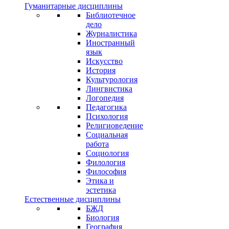
Гуманитарные дисциплины
Библиотечное
дело
Журналистика
Иностранный
язык
Искусство
История
Культурология
Лингвистика
Логопедия
Педагогика
Психология
Религиоведение
Социальная
работа
Социология
Филология
Философия
Этика и
эстетика
Естественные дисциплины
БЖД
Биология
География