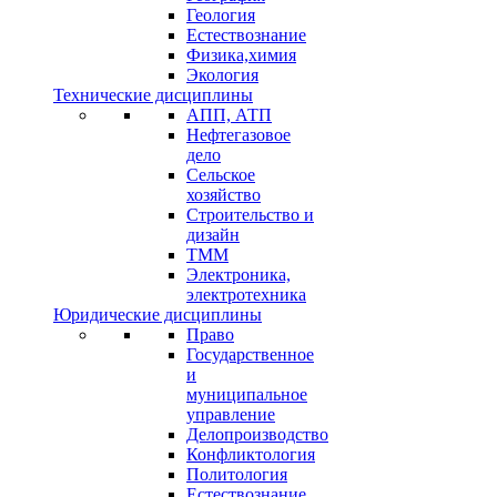
Геология
Естествознание
Физика,химия
Экология
Технические дисциплины
АПП, АТП
Нефтегазовое
дело
Сельское
хозяйство
Строительство и
дизайн
ТММ
Электроника,
электротехника
Юридические дисциплины
Право
Государственное
и
муниципальное
управление
Делопроизводство
Конфликтология
Политология
Естествознание