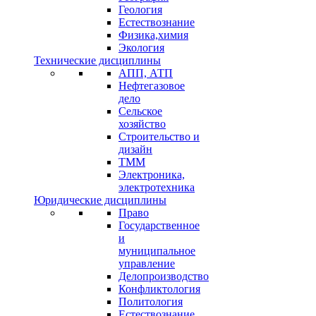
Геология
Естествознание
Физика,химия
Экология
Технические дисциплины
АПП, АТП
Нефтегазовое
дело
Сельское
хозяйство
Строительство и
дизайн
ТММ
Электроника,
электротехника
Юридические дисциплины
Право
Государственное
и
муниципальное
управление
Делопроизводство
Конфликтология
Политология
Естествознание