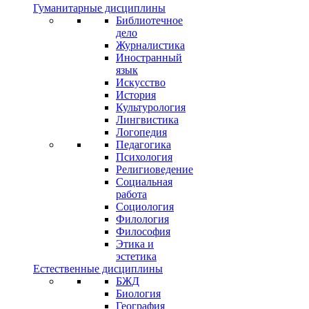
Гуманитарные дисциплины
Библиотечное
дело
Журналистика
Иностранный
язык
Искусство
История
Культурология
Лингвистика
Логопедия
Педагогика
Психология
Религиоведение
Социальная
работа
Социология
Филология
Философия
Этика и
эстетика
Естественные дисциплины
БЖД
Биология
География