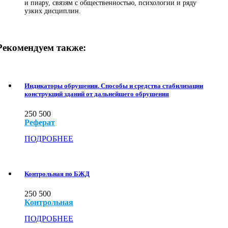
и пиару, связям с общественностью, психологии и ряду
узких дисциплин.
Рекомендуем также:
Индикаторы обрушения. Способы и средства стабилизации
конструкций зданий от дальнейшего обрушения
250
500
Реферат
ПОДРОБНЕЕ
Контрольная по БЖД
250
500
Контрольная
ПОДРОБНЕЕ