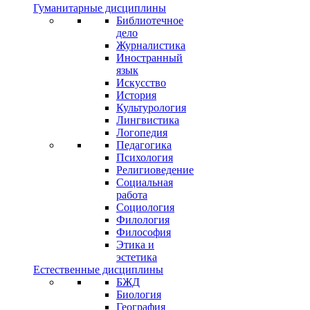
Гуманитарные дисциплины
Библиотечное
дело
Журналистика
Иностранный
язык
Искусство
История
Культурология
Лингвистика
Логопедия
Педагогика
Психология
Религиоведение
Социальная
работа
Социология
Филология
Философия
Этика и
эстетика
Естественные дисциплины
БЖД
Биология
География