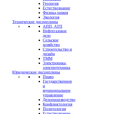
Геология
Естествознание
Физика,химия
Экология
Технические дисциплины
АПП, АТП
Нефтегазовое
дело
Сельское
хозяйство
Строительство и
дизайн
ТММ
Электроника,
электротехника
Юридические дисциплины
Право
Государственное
и
муниципальное
управление
Делопроизводство
Конфликтология
Политология
Естествознание