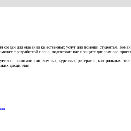
л создан для оказания качественных услуг для помощи студентам. Кома
оможет с разработкой плана, подготовит вас к защите дипломного проект
ется на написании дипломных, курсовых, рефератов, контрольных, эссе 
 узких дисциплин.
ции