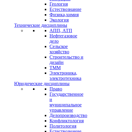
Геология
Естествознание
Физика,химия
Экология
Технические дисциплины
АПП, АТП
Нефтегазовое
дело
Сельское
хозяйство
Строительство и
дизайн
ТММ
Электроника,
электротехника
Юридические дисциплины
Право
Государственное
и
муниципальное
управление
Делопроизводство
Конфликтология
Политология
Естествознание