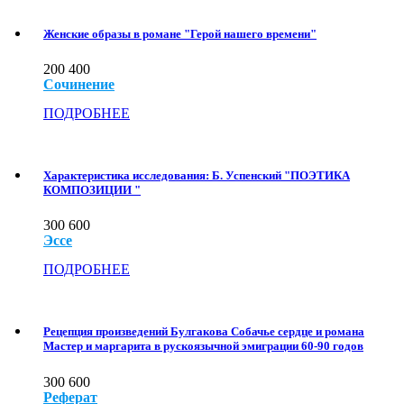
Женские образы в романе "Герой нашего времени"
200
400
Сочинение
ПОДРОБНЕЕ
Характеристика исследования: Б. Успенский "ПОЭТИКА
КОМПОЗИЦИИ "
300
600
Эссе
ПОДРОБНЕЕ
Рецепция произведений Булгакова Собачье сердце и романа
Мастер и маргарита в рускоязычной эмиграции 60-90 годов
300
600
Реферат