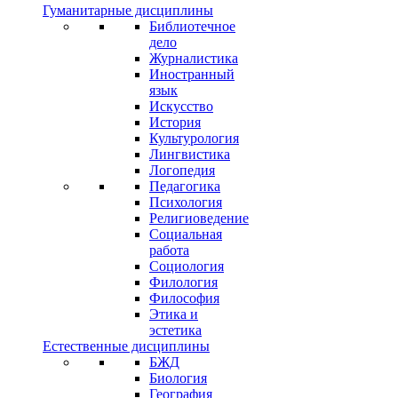
Гуманитарные дисциплины
Библиотечное
дело
Журналистика
Иностранный
язык
Искусство
История
Культурология
Лингвистика
Логопедия
Педагогика
Психология
Религиоведение
Социальная
работа
Социология
Филология
Философия
Этика и
эстетика
Естественные дисциплины
БЖД
Биология
География