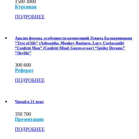
1500
3000
Курсовая
ПОДРОБНЕЕ
Анализ формы, особенности композиций Дэвида Балакришнана
“Tree of life” (Ashwattha, Monkey Business, Lucy, Coelacanth)
“Confetti Man” (Confetti Mind, Guruvayoor) “Spider Dreams”
“Skylife”
300
600
Реферат
ПОДРОБНЕЕ
Читай в 21 веке
350
700
Презентация
ПОДРОБНЕЕ