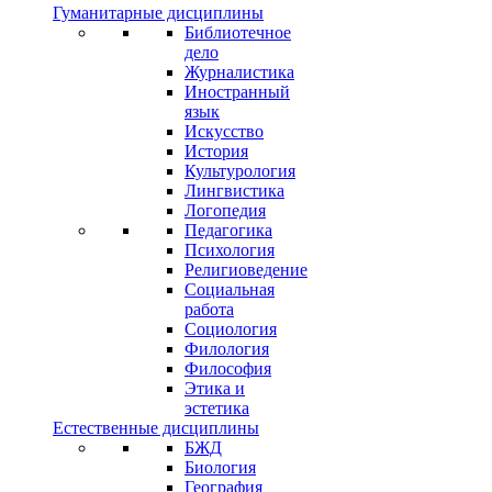
Гуманитарные дисциплины
Библиотечное
дело
Журналистика
Иностранный
язык
Искусство
История
Культурология
Лингвистика
Логопедия
Педагогика
Психология
Религиоведение
Социальная
работа
Социология
Филология
Философия
Этика и
эстетика
Естественные дисциплины
БЖД
Биология
География