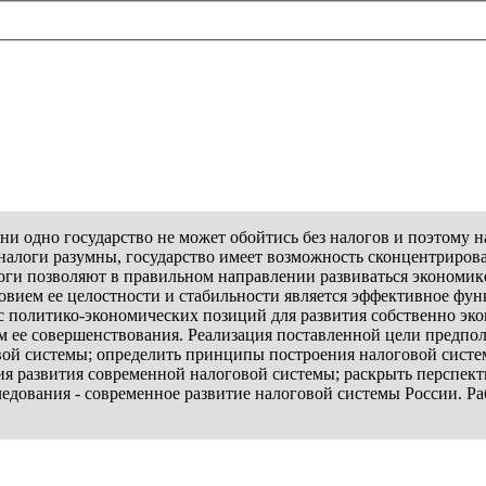
ни одно государство не может обойтись без налогов и поэтому 
налоги разумны, государство имеет возможность сконцентрирова
оги позволяют в правильном направлении развиваться экономике
ием ее целостности и стабильности является эффективное функ
с политико-экономических позиций для развития собственно эко
 ее совершенствования. Реализация поставленной цели предпол
овой системы; определить принципы построения налоговой систе
я развития современной налоговой системы; раскрыть перспект
едования - современное развитие налоговой системы России. Раб