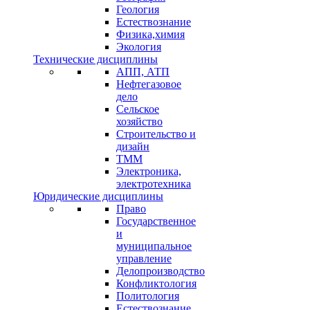
Геология
Естествознание
Физика,химия
Экология
Технические дисциплины
АПП, АТП
Нефтегазовое
дело
Сельское
хозяйство
Строительство и
дизайн
ТММ
Электроника,
электротехника
Юридические дисциплины
Право
Государственное
и
муниципальное
управление
Делопроизводство
Конфликтология
Политология
Естествознание