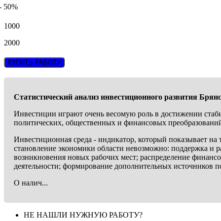
- 50%
1000
2000
КУПИТЬ РАБОТУ
Статистический анализ инвестиционного развития Брянс
Инвестиции играют очень весомую роль в достижении стаби
политических, общественных и финансовых преобразований,
Инвестиционная среда - индикатор, который показывает на 
становление экономики области невозможно: поддержка и ра
возникновения новых рабочих мест; распределение финансо
деятельности; формирование дополнительных источников 
О налич...
НЕ НАШЛИ НУЖНУЮ РАБОТУ?