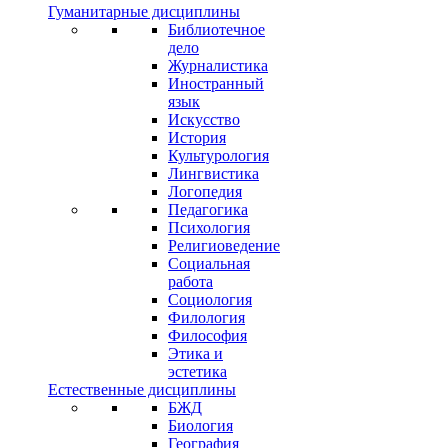
Гуманитарные дисциплины
Библиотечное
дело
Журналистика
Иностранный
язык
Искусство
История
Культурология
Лингвистика
Логопедия
Педагогика
Психология
Религиоведение
Социальная
работа
Социология
Филология
Философия
Этика и
эстетика
Естественные дисциплины
БЖД
Биология
География