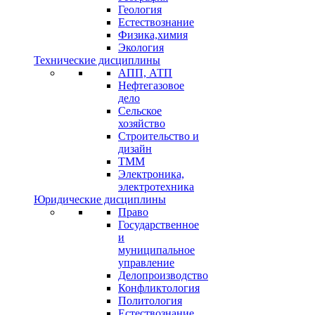
Геология
Естествознание
Физика,химия
Экология
Технические дисциплины
АПП, АТП
Нефтегазовое
дело
Сельское
хозяйство
Строительство и
дизайн
ТММ
Электроника,
электротехника
Юридические дисциплины
Право
Государственное
и
муниципальное
управление
Делопроизводство
Конфликтология
Политология
Естествознание