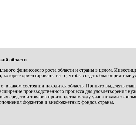
кой области
льного финансового роста области и страны в целом. Инвестици
 которые ориентированы на то, чтобы создать благоприятные ус
то, в каком состоянии находится область. Принято выделять гла
сширение производственного процесса для удовлетворения нужд
вых средств и товаров производства между участниками эконо
пополнения бюджетов и внебюджетных фондов страны.