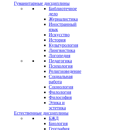
Гуманитарные дисциплины
Библиотечное
дело
Журналистика
Иностранный
язык
Искусство
История
Культурология
Лингвистика
Логопедия
Педагогика
Психология
Религиоведение
Социальная
работа
Социология
Филология
Философия
Этика и
эстетика
Естественные дисциплины
БЖД
Биология
География