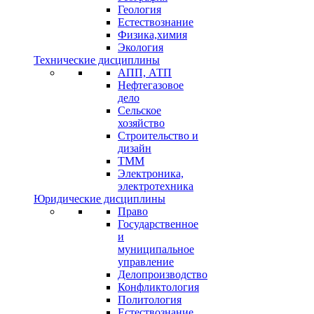
Геология
Естествознание
Физика,химия
Экология
Технические дисциплины
АПП, АТП
Нефтегазовое
дело
Сельское
хозяйство
Строительство и
дизайн
ТММ
Электроника,
электротехника
Юридические дисциплины
Право
Государственное
и
муниципальное
управление
Делопроизводство
Конфликтология
Политология
Естествознание