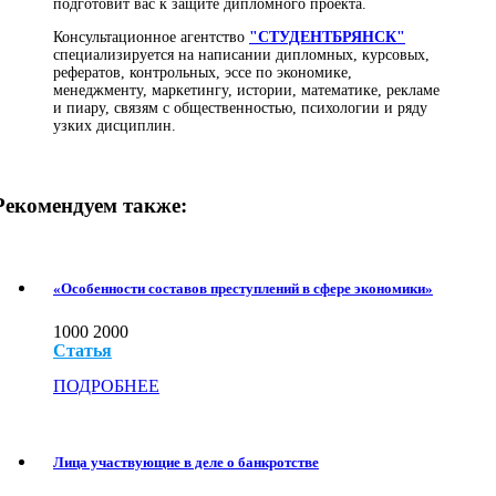
подготовит вас к защите дипломного проекта.
Консультационное агентство
"СТУДЕНТБРЯНСК"
специализируется на написании дипломных, курсовых,
рефератов, контрольных, эссе по экономике,
менеджменту, маркетингу, истории, математике, рекламе
и пиару, связям с общественностью, психологии и ряду
узких дисциплин.
Рекомендуем также:
«Особенности составов преступлений в сфере экономики»
1000
2000
Статья
ПОДРОБНЕЕ
Лица участвующие в деле о банкротстве