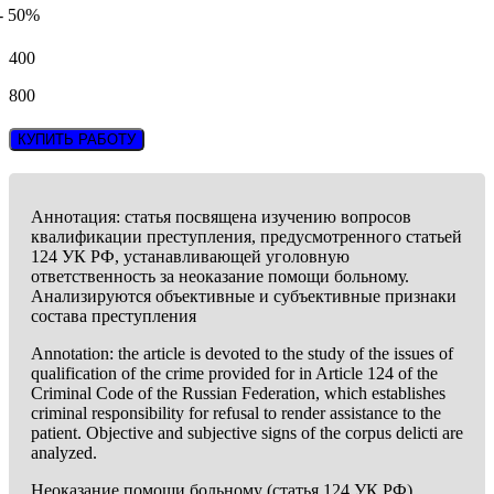
- 50%
400
800
КУПИТЬ РАБОТУ
Аннотация: статья посвящена изучению вопросов
квалификации преступления, предусмотренного статьей
124 УК РФ, устанавливающей уголовную
ответственность за неоказание помощи больному.
Анализируются объективные и субъективные признаки
состава преступления
Annotation: the article is devoted to the study of the issues of
qualification of the crime provided for in Article 124 of the
Criminal Code of the Russian Federation, which establishes
criminal responsibility for refusal to render assistance to the
patient. Objective and subjective signs of the corpus delicti are
analyzed.
Неоказание помощи больному (статья 124 УК РФ)