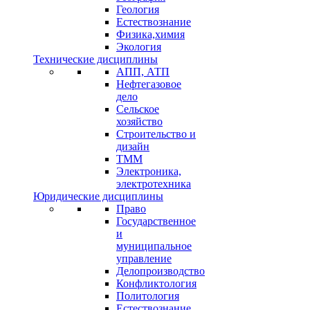
Геология
Естествознание
Физика,химия
Экология
Технические дисциплины
АПП, АТП
Нефтегазовое
дело
Сельское
хозяйство
Строительство и
дизайн
ТММ
Электроника,
электротехника
Юридические дисциплины
Право
Государственное
и
муниципальное
управление
Делопроизводство
Конфликтология
Политология
Естествознание