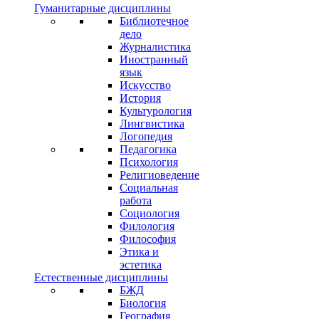
Гуманитарные дисциплины
Библиотечное
дело
Журналистика
Иностранный
язык
Искусство
История
Культурология
Лингвистика
Логопедия
Педагогика
Психология
Религиоведение
Социальная
работа
Социология
Филология
Философия
Этика и
эстетика
Естественные дисциплины
БЖД
Биология
География