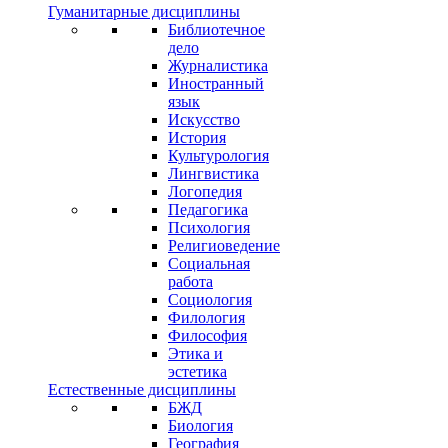
Гуманитарные дисциплины
Библиотечное
дело
Журналистика
Иностранный
язык
Искусство
История
Культурология
Лингвистика
Логопедия
Педагогика
Психология
Религиоведение
Социальная
работа
Социология
Филология
Философия
Этика и
эстетика
Естественные дисциплины
БЖД
Биология
География