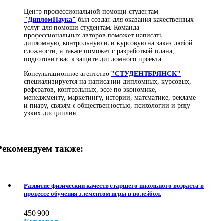
Центр профессиональной помощи студентам
"ДипломНаука"
был создан для оказания качественных
услуг для помощи студентам. Команда
профессиональных авторов поможет написать
дипломную, контрольную или курсовую на заказ любой
сложности, а также поможет с разработкой плана,
подготовит вас к защите дипломного проекта.
Консультационное агентство
"СТУДЕНТБРЯНСК"
специализируется на написании дипломных, курсовых,
рефератов, контрольных, эссе по экономике,
менеджменту, маркетингу, истории, математике, рекламе
и пиару, связям с общественностью, психологии и ряду
узких дисциплин.
Рекомендуем также:
Развитие физический качеств старшего школьного возраста в
процессе обучения элементом игры в волейбол.
450
900