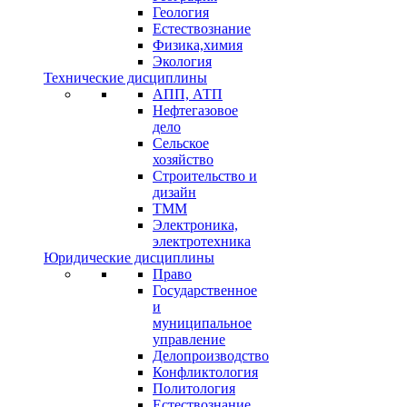
Геология
Естествознание
Физика,химия
Экология
Технические дисциплины
АПП, АТП
Нефтегазовое
дело
Сельское
хозяйство
Строительство и
дизайн
ТММ
Электроника,
электротехника
Юридические дисциплины
Право
Государственное
и
муниципальное
управление
Делопроизводство
Конфликтология
Политология
Естествознание