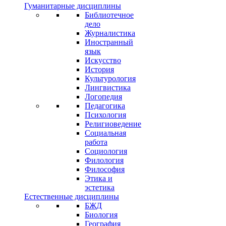
Гуманитарные дисциплины
Библиотечное
дело
Журналистика
Иностранный
язык
Искусство
История
Культурология
Лингвистика
Логопедия
Педагогика
Психология
Религиоведение
Социальная
работа
Социология
Филология
Философия
Этика и
эстетика
Естественные дисциплины
БЖД
Биология
География