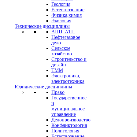
Геология
Естествознание
Физика,химия
Экология
Технические дисциплины
АПП, АТП
Нефтегазовое
дело
Сельское
хозяйство
Строительство и
дизайн
ТММ
Электроника,
электротехника
Юридические дисциплины
Право
Государственное
и
муниципальное
управление
Делопроизводство
Конфликтология
Политология
Естествознание